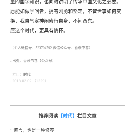
量的国学知识，也同时讲明了传承中国文化之必要。
愿能如做学问者，拥有刚勇和坚定，不管世事如何变
换，我自气定神闲修行自身，不问西东。
愿这个时代，更具有情怀。
（个人微信号：523704792 微信公众号：香袭书卷）
- 出处：香袭书卷（公众号）
- 栏目：
时代
- 2018-02-02 （
1229）
推荐阅读
【时代】
栏目文章
·
慎言，也是一种修养