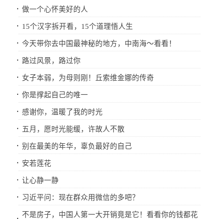
·
做一个心怀美好的人
·
15个汉字拆开看，15个道理悟人生
·
今天带你去中国最神秘的地方，中南海～看看！
·
路过风景，路过你
·
女子本弱，为母则刚！丘索维金娜的传奇
·
你是撑起自己的唯一
·
感谢你，温暖了我的时光
·
五月，愿时光能缓，许故人不散
·
别在最美的年华，辜负最好的自己
·
安若莲花
·
让心静一静
·
习近平问：现在群众用微信的多吧？
不是房子，中国人第一大开销竟是它！看看你的钱都花
·