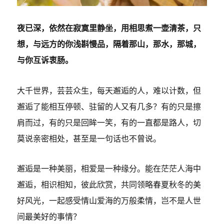
夜已深，依然在寂寞里静坐，用相思煮一壶清茶，只
想，与远方的你浅斟慢品，隔着那山，那水，那城，
与你互诉衷肠。
大千世界，芸芸众生，每天邂逅的人，难以计数，但
邂逅了能相互停顿、驻留的人又有几多？有的只是擦
肩而过，有的只是回眸一笑，有的一直都是路人，切
莫说亲密相处，甚至是一句话也不曾说。
邂逅是一种美丽，相爱是一种缘分。能在茫茫人海中
邂逅，相识相知，彼此欣赏，共同领略春夏秋冬的美
好风光，一起感受情山爱海的万般柔情，岂不是人世
间最美好的事情？