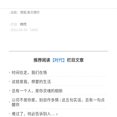
- 出处：搜狐/美文摘抄
- 栏目：
时代
- 2021-01-02 （
456）
推荐阅读
【时代】
栏目文章
·
时间在走，我们在悟
·
这就是我，想要的生活
·
总有一个人，是你灵魂的相依
公司不是你家，别自作多情 | 这五句实话，总有一句点
·
醒你
·
难过了，何必告诉别人… ♪