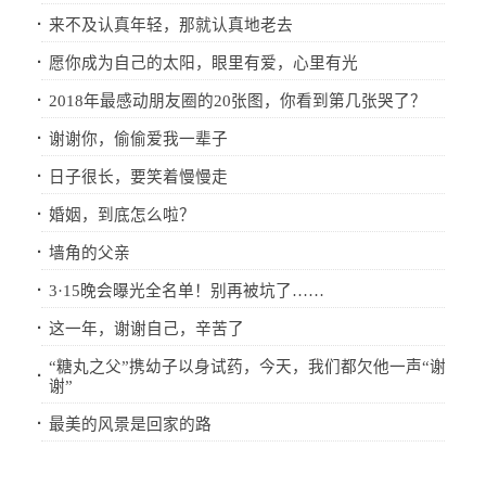
·
来不及认真年轻，那就认真地老去
·
愿你成为自己的太阳，眼里有爱，心里有光
·
2018年最感动朋友圈的20张图，你看到第几张哭了？
·
谢谢你，偷偷爱我一辈子
·
日子很长，要笑着慢慢走
·
婚姻，到底怎么啦？
·
墙角的父亲
·
3·15晚会曝光全名单！别再被坑了……
·
这一年，谢谢自己，辛苦了
“糖丸之父”携幼子以身试药，今天，我们都欠他一声“谢
·
谢”
·
最美的风景是回家的路