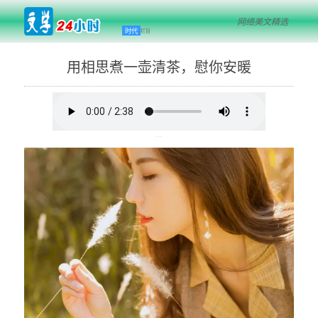
网络美文精选
时代
栏目
用相思煮一壶清茶，慰你安暖
--