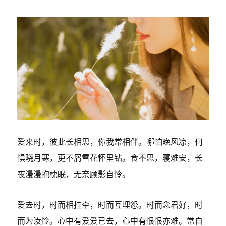
爱来时，彼此长相思，你我常相伴。哪怕晚风凉，何
惧晓月寒，更不屑雪花怀里钻。食不思，寝难安，长
夜漫漫抱枕眠，无奈顾影自怜。
爱去时，时而相挂牵，时而互埋怨。时而念君好，时
而为汝怜。心中有爱爱已去，心中有恨恨亦难。常自