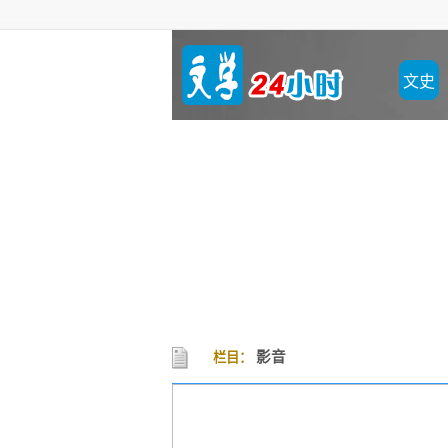
文史
影音
栏目：