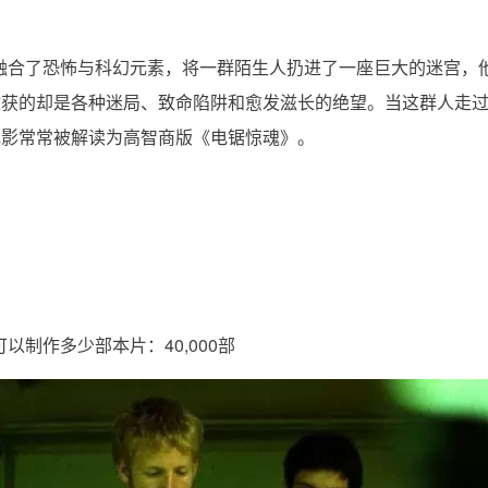
融合了恐怖与科幻元素，将一群陌生人扔进了一座巨大的迷宫，
收获的却是各种迷局、致命陷阱和愈发滋长的绝望。当这群人走
电影常常被解读为高智商版《电锯惊魂》。
以制作多少部本片：40,000部