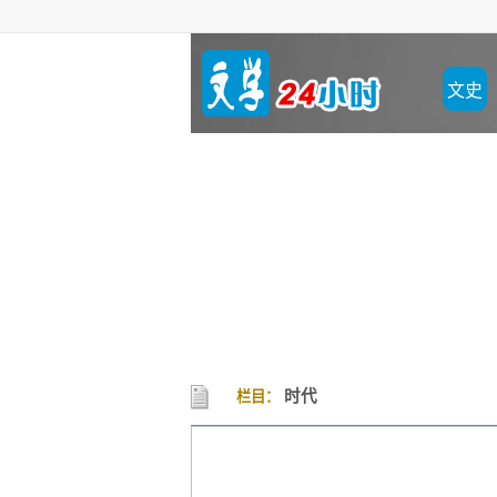
文史
时代
栏目：