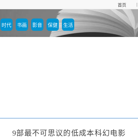
|
首页
时代
书画
影音
保健
生活
9部最不可思议的低成本科幻电影