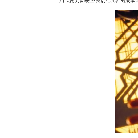
用《复仇者联盟•奥创纪元》的成本可