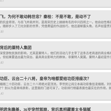
107）
飞，为何不敢动韩世忠？秦桧：不是不敢，是动不了
的抗金将领，与岳飞并肩并列，是南宋历史上赫赫有名的中兴四将之一。他自幼性格
，随即步入了刀光剑影的世界，凭借勇猛的作战技巧，他迅速崭露头角，名声如雷贯
119）
背后的粟特人集团
深受游牧民族的影响，尤其是粟特人，他们的活动几乎主宰了这条古老商道的商业格
，但如果要选出最为突出、最具商业影响力的群体，非粟特人莫属。粟特人最初是作
116）
功臣、云台二十八将，皇帝为啥都爱给功臣排座次？
烟阁二十四功臣、云台二十八将绝对是顶流。李世民让阎立本画功臣像挂凌烟阁，刘
榜”？别以为是单纯表彰，这里面的门道可深了。功臣排行榜最表面也最实在的作用，就
114）
明君朱瞻基，36岁突然驾崩，背后真相藏着太多猫腻