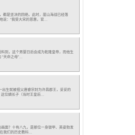
案，都是坚决的回绝。此时，崖山海战已经落
地说：“我受大宋的恩惠，官…
也没料到，这个男婴日后会成为乾隆皇帝，而他生
“天命之母”…
他一出生就被祖父唐睿宗封为许昌郡王，妥妥的
，这位嫡长子（当时王皇后…
样的画面？十有八九，是那位一身银甲、英姿勃发
。在我们的历史教科…