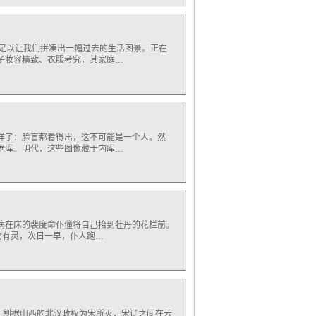
，足以让我们拼凑出一幅过去的生活图景。正在
子妆容精致、衣服考究，其家庭…
样了：脸盲都看得出，这不可能是一个人。然
据库。明代，这些图像藏于内库…
病在床的裴度命仆僮将自己抬到牡丹的花栏前。
物有灵，次日一早，仆人跑…
，割据山西的北汉政权为宋所灭，宋辽之间在云