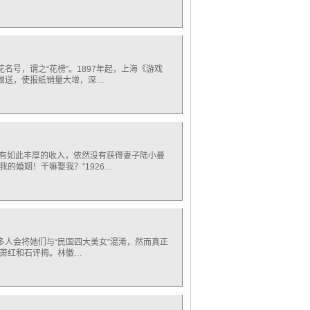
号，谓之“花榜”。1897年起，上海《游戏
报赠送，使报纸销量大增，深…
拥有如此丰厚的收入，依然没有获得妻子陆小曼
的婚姻！干嘛娶我？”1926…
人会将她们与“民国四大美女”混淆，然而真正
、萧红和石评梅。林徽…