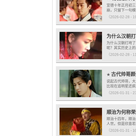
宣德十年正月初三
崩，只留下一句模
（2026-02-28 - 
为什么汉朝打
为什么汉朝打垮了
呢？其实历史上的
（2026-02-28 - 
古代帅哥颜
★
说起古代帅哥，大
比现在追明星还疯
（2026-01-31 - 
顺治为何称荣
顺治十四年，顺治
人世。但是欣喜若
（2026-01-31 - 