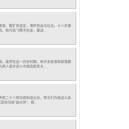
豪放，粗犷而坚定，满怀热血与壮志。十八岁那
耳。他与岳飞携手抗金，屡战…
局。虽然在这一历史时期，有许多民族和部落都
为商人逐步进入中国及欧亚大…
秀把二十八将功绩刻进云台，帝王们为啥这么执
是给功臣“画大饼”，稳…