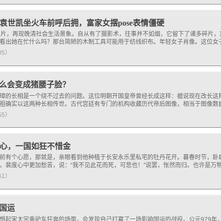
袁世凯坐火车前呼后拥，富家女摆pose表情僵硬
照片，再现晚清社会生活景象。自从有了摄影术，往事并不如烟，它留下了诸多碎片
看出她在忙什么吗？那台简陋的木制工具可能用于纺线织布。年轻女子肖像。这位女
105）
么会变成猪腰子脸？
璋的长相是一个绕不过去的问题。这位明朝开国皇帝曾经长成这样：据说现在改长这
祖确实以这两种长相传世。古代宫廷有专门的机构收藏历代帝后图像，相当于图像数
155）
心，一国如狂不惜金
前有个心愿，那就是，亲眼看到他种植于长安永乐里私宅的牡丹花开。暮春时节，卧
，裴度心中更加愁苦，说：“我不见此花而死，可悲也！”说罢，怅然而归。也许是万
161）
国运
想起宋太宗乘驴车狂奔的场面，会发现自己打赢了一场影响国运的战役。公元979年