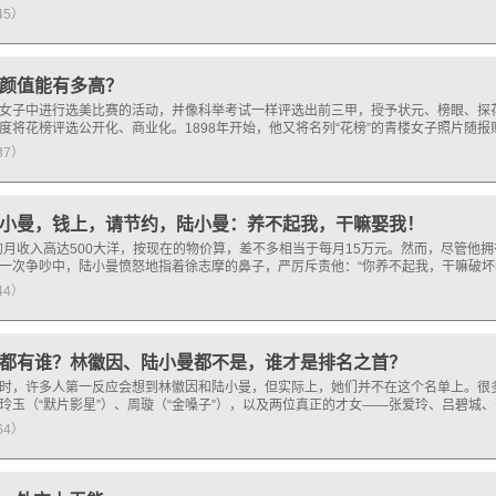
145）
颜值能有多高？
女子中进行选美比赛的活动，并像科举考试一样评选出前三甲，授予状元、榜眼、探花名
度将花榜评选公开化、商业化。1898年开始，他又将名列“花榜”的青楼女子照片随
137）
小曼，钱上，请节约，陆小曼：养不起我，干嘛娶我！
摩的月收入高达500大洋，按现在的物价算，差不多相当于每月15万元。然而，尽管他
一次争吵中，陆小曼愤怒地指着徐志摩的鼻子，严厉斥责他：“你养不起我，干嘛破坏我
144）
都有谁？林徽因、陆小曼都不是，谁才是排名之首？
时，许多人第一反应会想到林徽因和陆小曼，但实际上，她们并不在这个名单上。很多
玲玉（“默片影星”）、周璇（“金嗓子”），以及两位真正的才女——张爱玲、吕碧城
164）