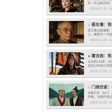
州（今山西大同）
（2026-01-31 - 
蔡东藩：铁
☆
浙江萧山临浦镇，
上，被誉为“一代
（2025-12-28 - 
霍去病：铁
★
公元前140年，
会在24年后以'
（2025-12-28 - 
门阀世家：
☆
永嘉元年（307
怀惭。”自高平陵
（2025-12-28 - 