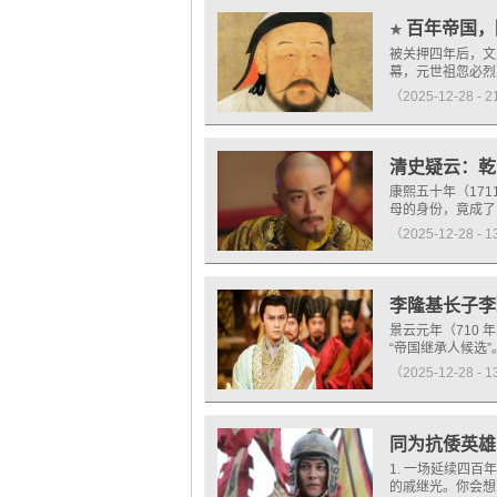
百年帝国，
★
被关押四年后，文
幕，元世祖忽必烈
（2025-12-28 - 
清史疑云：乾
康熙五十年（17
母的身份，竟成了
（2025-12-28 - 
李隆基长子李
景云元年（710
“帝国继承人候选
（2025-12-28 - 
同为抗倭英雄
1. 一场延续四
的戚继光。你会想