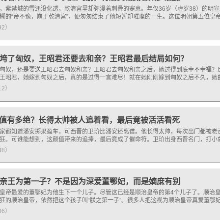
，紫禁城的雪还没化透，乾清宫里却弥漫着刺骨的寒意。年仅36岁（虚岁38）的明
糊的“帝不豫，崩于乾清宫”，便匆匆结束了他短暂却璀璨的一生。这位明朝第五位皇
192）
垮了匈奴，王昭君还要去和亲？王昭君最后结局如何？
匈奴，还是要送王昭君去匈奴和亲？王昭君去匈奴和亲之后，她过得到底幸不幸福？
王昭君，她嫁到匈奴之后，真的是过得一言难尽！就在她刚刚嫁到匈奴之后不久，她
112）
值有多绝？长得太帅被人追着看，最后竟被活活看死
家都知道潘安掷果盈车，可西晋的卫玠比潘安还离谱。他长得太帅，每次出门都被老
狂。可谁能想到，这颜值带来的追捧，最后竟成了催命符。卫玠出身西晋名门，打小
238）
亲王为第一子？不是因为深爱董鄂妃，而是嫡庶有别
皇帝最爱的董鄂妃为他生下一个儿子。尽管这已经是顺治皇帝的第4个儿子了。顺治
狂的顺治皇帝，依然把这个孩子叫“朕之第一子”。很多人把这视为顺治皇帝真爱董鄂
106）