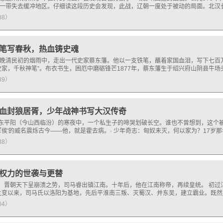
一带失去缓冲地区。仔细读这段历史会发现，此战，辽朝一度处于被动的局面。北汉
188）
笔写春秋，热血铸史魂
晚清民初的烟雨中，走出一代史家蔡东藩。他以一支铁笔，蘸着家国血泪，写下七百
史家，千秋神笔”。布衣书生，困厄中磨砺锋芒1877年，蔡东藩生于绍兴府山阴县牛
139）
血封狼居胥，少年战神书写大汉传奇
河东平阳（今山西临汾）的寒夜中，一个私生子的啼哭划破长空。谁也不曾想到，这个
冠军侯'的威名震烁古今——他，就是霍去病。· 少年奇志：匈奴未灭，何以家为？17岁
138）
权力的世袭与更替
），晋朝天下呈崩溃之势，司马睿出镇江南。十年后，他在江南称帝，再续皇统。 初过
之变以来，司马氏以洛阳为基地，先后平淮南三叛、灭蜀汉、并东吴，建立霸业。既
204）