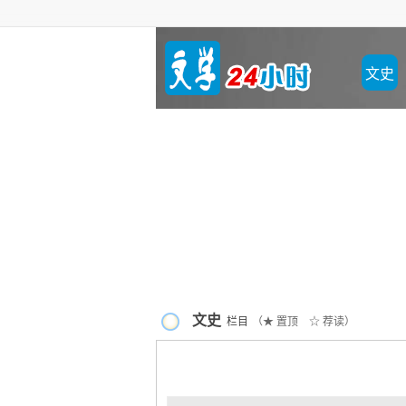
文史
文史
栏目
（★ 置顶 ☆ 荐读）