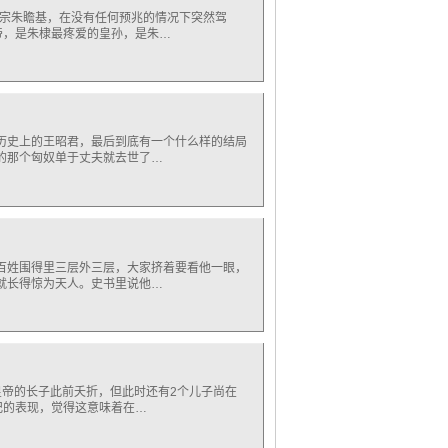
宣宗朱瞻基，在没有任何预兆的情况下突然驾
帝，是朱棣最疼爱的皇孙，是朱…
历史上的王昭君，最后到底有一个什么样的结局
的那个匈奴单于丈夫就去世了…
百姓围得里三层外三层，大家挤着要看他一眼，
就长得惊为天人。史书里说他…
皇帝的长子此前夭折，但此时还有2个儿子尚在
妃的表现，觉得这意味着在…