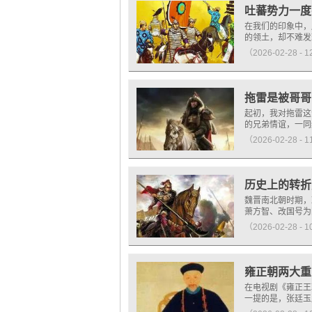
吐蕃势力一度
在我们的印象中，
的领土，却不难发
（2026-02-28 - 
拖雷是被哥哥
起初，我对拖雷这
的兄弟情谊，一同
（2026-02-28 - 
历史上的转折
魏晋南北朝时期，
萧方智、改国号为
（2026-02-28 - 
雍正朝两大重
在电视剧《雍正王
一提的是，张廷玉