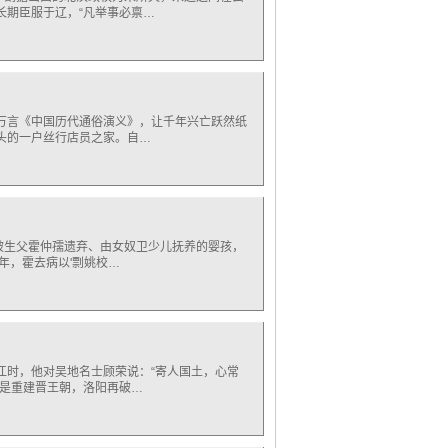
长期臣服于辽，“凡举事必禀…
万言《中国历代通俗演义》，让千年兴亡跃然纸
场头的一户丝行店员之家。自…
被生父霍仲孺遗弃、由女奴卫少儿抚养的婴孩，
那年，霍去病以'剽姚校…
江时，他对吴地名士顾荣说：“寄人国土，心常
然是重建晋王朝，洛阳再破…