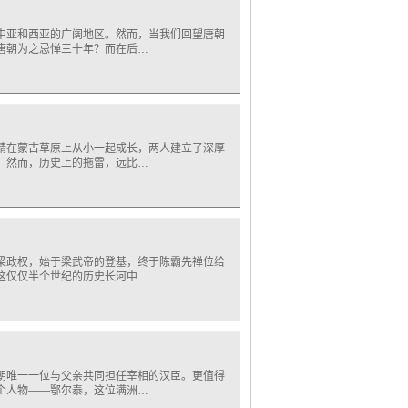
中亚和西亚的广阔地区。然而，当我们回望唐朝
唐朝为之忌惮三十年？而在后…
靖在蒙古草原上从小一起成长，两人建立了深厚
。然而，历史上的拖雷，远比…
梁政权，始于梁武帝的登基，终于陈霸先禅位给
这仅仅半个世纪的历史长河中…
朝唯一一位与父亲共同担任宰相的汉臣。更值得
个人物——鄂尔泰，这位满洲…