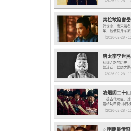
（2026-02-28 - 
秦桧敢陷害岳
韩世忠，南宋著名
年，他便投身军旅
（2026-02-28 - 
唐太宗李世民
丝绸之路的历史，
曾活跃于丝绸之路
（2026-02-28 - 
凌烟阁二十四
一提古代功臣，凌
着给功臣搞“排行
（2026-02-28 - 
明朝最传奇
☆