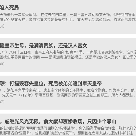
陷入死局
天祥最后一次接受审问。 在过去的四年里，元朝三番五次劝降文天祥，但得到的答
决定召见文天祥，亲自招降这位硬骨头的对手。 文天祥见到忽必烈后，依然正气凛然
214）
隆皇帝生母，是满清贵族，还是汉人宫女
11 年）八月十三日夜，雍亲王府东书院的 “如意室” 里，一声婴儿啼哭划破夜空。谁
困扰史学界两百年的谜团 —— 是满洲贵族钮祜禄氏，还是卑微的汉人宫女？ 正史里的 
130）
琮：打猎毁容失皇位，死后被弟弟追封奉天皇帝
 年），洛阳皇宫里传来喜讯，唐玄宗李隆基的长子降生，取名李嗣直。作为皇长孙，
”。先天元年（712 年）李隆基登基，刚满两岁的李嗣直立刻进封郯王，所有人都默认
137）
，戚继光风光无限，俞大猷却凄惨收场，只因少个靠山
百年的认知错觉提起明朝那场荡气回肠的“抗倭战争”，你的脑海里会自动弹出一张什么
到那著名的“鸳鸯阵”，想到如狼似虎的“戚家军”，想到他在台州九战九捷的封神时刻