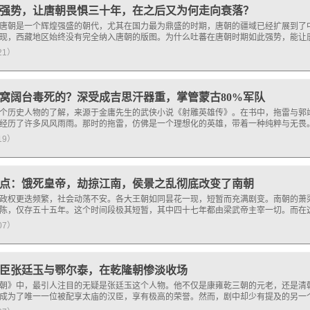
强势，让唐朝畏惧三十年，在之后又为何走向衰落？
唐朝是一个辉煌强盛的朝代，尤其在国力最为鼎盛的时期，唐朝的疆域已经扩展到了
现，西藏地区始终没有完全纳入唐朝的版图。为什么吐蕃在唐朝时期如此强势，能让
121）
窝阔台毒死的？深受成吉思汗器重，掌管蒙古80%军队
个历史人物的了解，来源于金庸先生的武侠小说《射雕英雄传》。在书中，拖雷与郭
经历了许多风风雨雨。那时的拖雷，仿佛是一个理想化的英雄，带着一种纯粹与无畏
119）
点：饿死皇帝，劫掠江南，侯景之乱彻底改变了南朝
政权更迭频繁，社会动荡不安。各大王朝如同昙花一现，短暂而充满剧变。南朝的萧
陈，仅存五十五年。这个时间段极其短暂，其中四十七年都由梁武帝主宰一切。而在
107）
臣张廷玉与鄂尔泰，在乾隆朝惨淡收场
朝》中，最引人注目的无疑是张廷玉这个人物。他不仅是康雍乾三朝的元老，还是清
成为了唯一一位被配享太庙的汉臣，享有极高的荣誉。然而，剧中却少有提及的另一